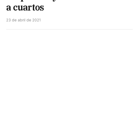
a cuartos
23 de abril de 2021
Los dos chaqueños que brillan en el World Padel
Tour, Franco Stpaczuk y Virginia Riera, accedieron
ayer a los cuartos de final del Alicante Open,
segunda parada del calendario 2021.
Stupaczuk, en pareja con Alex Ruiz, vencieron a