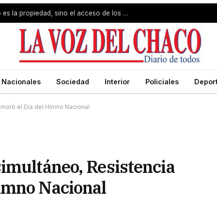
Jorge Capitanich: «El problema no es la propiedad, sino el acceso de los pobres»
Nacionales
Sociedad
Interior
Policiales
Depor
moró el Día del Himno Nacional
imultáneo, Resistencia
imno Nacional