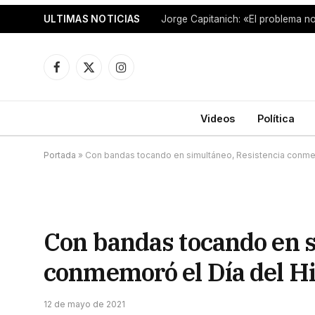
ULTIMAS NOTICIAS
Facebook
X
Instagram
(Twitter)
Videos
Política
Portada
»
Con bandas tocando en simultáneo, Resistencia conme
Con bandas tocando en s
conmemoró el Día del H
12 de mayo de 2021