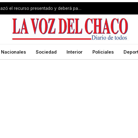
Revés para Zdero: la Justicia rechazó el recurso presentado y deberá pagar el fondo estímulo a trabajadores de Producción
Nacionales
Sociedad
Interior
Policiales
Depor