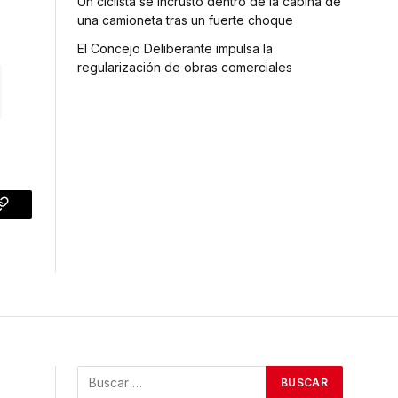
Un ciclista se incrustó dentro de la cabina de
una camioneta tras un fuerte choque
El Concejo Deliberante impulsa la
regularización de obras comerciales
p
Copy
Link