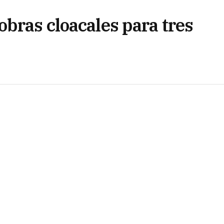
bras cloacales para tres
r con el Ente Nacional de Obras Hídricas de
cución de obras cloacales por $232 millones que