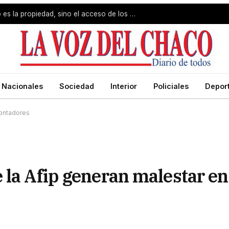
Jorge Capitanich: «El problema no es la propiedad, sino el acceso de los pobres»
Nacionales
Sociedad
Interior
Policiales
Depor
contadores
 la Afip generan malestar en