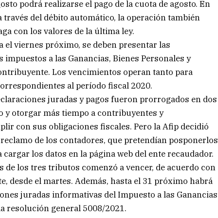
gosto podrá realizarse el pago de la cuota de agosto. En
a través del débito automático, la operación también
aga con los valores de la última ley.
a el viernes próximo, se deben presentar las
os impuestos a las Ganancias, Bienes Personales y
contribuyente. Los vencimientos operan tanto para
rrespondientes al período fiscal 2020.
declaraciones juradas y pagos fueron prorrogados en dos
to y otorgar más tiempo a contribuyentes y
lir con sus obligaciones fiscales. Pero la Afip decidió
l reclamo de los contadores, que pretendían posponerlo
a cargar los datos en la página web del ente recaudador.
s de los tres tributos comenzó a vencer, de acuerdo con
te, desde el martes. Además, hasta el 31 próximo habrá
iones juradas informativas del Impuesto a las Ganancias
la resolución general 5008/2021.