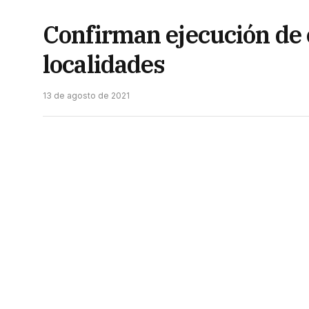
Confirman ejecución de o
localidades
13 de agosto de 2021
El gobernador Jorge Capitanich rubricó aye
Saneamiento (Enohsa) convenios para la eje