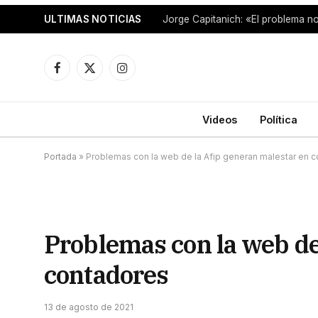
ULTIMAS NOTICIAS
Facebook
X
Instagram
(Twitter)
Videos
Política
Portada
»
Problemas con la web de la Afip generan malestar en 
Problemas con la web de
contadores
13 de agosto de 2021