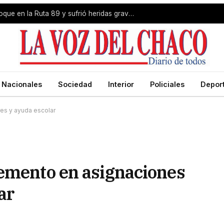
Livio Gutiérrez protagonizó un choque en la Ruta 89 y sufrió heridas graves
Nacionales
Sociedad
Interior
Policiales
Depor
res y ayuda escolar
remento en asignaciones
ar