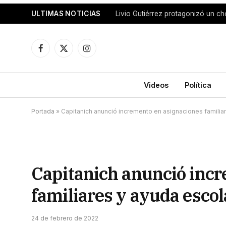
ULTIMAS NOTICIAS
Facebook
X
Instagram
(Twitter)
Videos
Política
Portada
»
Capitanich anunció incremento en asignaciones familia
Capitanich anunció inc
familiares y ayuda escol
24 de febrero de 2022