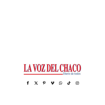
Facebook
X
Pinterest
Vimeo
WhatsApp
TikTok
Instagram
(Twitter)