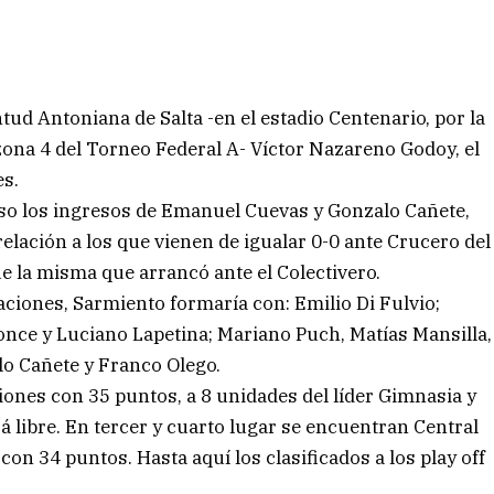
tud Antoniana de Salta -en el estadio Centenario, por la
a zona 4 del Torneo Federal A- Víctor Nazareno Godoy, el
es.
uso los ingresos de Emanuel Cuevas y Gonzalo Cañete,
elación a los que vienen de igualar 0-0 ante Crucero del
ue la misma que arrancó ante el Colectivero.
ciones, Sarmiento formaría con: Emilio Di Fulvio;
ce y Luciano Lapetina; Mariano Puch, Matías Mansilla,
o Cañete y Franco Olego.
iones con 35 puntos, a 8 unidades del líder Gimnasia y
á libre. En tercer y cuarto lugar se encuentran Central
on 34 puntos. Hasta aquí los clasificados a los play off