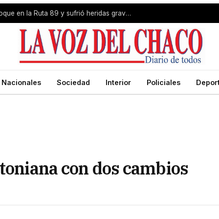
Livio Gutiérrez protagonizó un choque en la Ruta 89 y sufrió heridas graves
Nacionales
Sociedad
Interior
Policiales
Depor
ntoniana con dos cambios