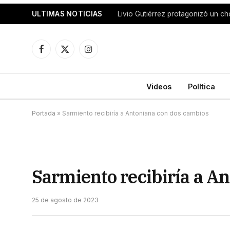
ULTIMAS NOTICIAS
Facebook
X
Instagram
(Twitter)
Videos
Política
Portada
»
Sarmiento recibiría a Antoniana con dos cambios
Sarmiento recibiría a A
25 de agosto de 2023