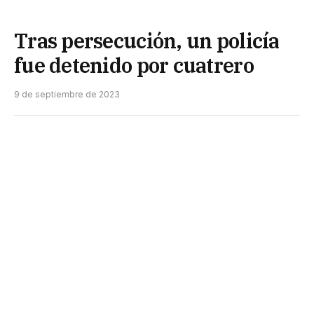
Tras persecución, un policía
fue detenido por cuatrero
9 de septiembre de 2023
Otro escándalo en la Policía del Chaco: un agente
de la fuerza provincial fue detenido por la
sospecha de ser cuatrero.