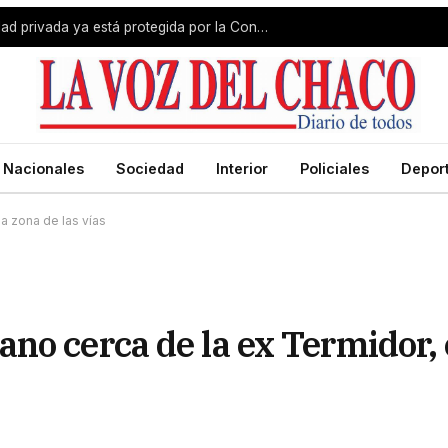
Capitanich sostuvo que la propiedad privada ya está protegida por la Constitución y reclamó el debate sobre el acceso a la propiedad
Nacionales
Sociedad
Interior
Policiales
Depor
a zona de las vías
no cerca de la ex Termidor,