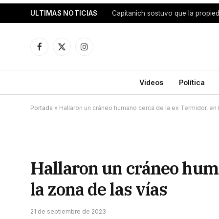
ULTIMAS NOTICIAS
Facebook
X
Instagram
(Twitter)
Videos
Política
Portada
»
Hallaron un cráneo humano cerca de la ex Termidor, en l
Hallaron un cráneo huma
la zona de las vías
21 de septiembre de 2023