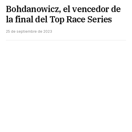
Bohdanowicz, el vencedor de
la final del Top Race Series
25 de septiembre de 2023
El chaqueño largó primero y llegó primero a la
bandera a cuadros con un ritmo notable en el
Toyota Corolla #61, que le permitió alcanzar su
tercera victoria en la temporada y una buena