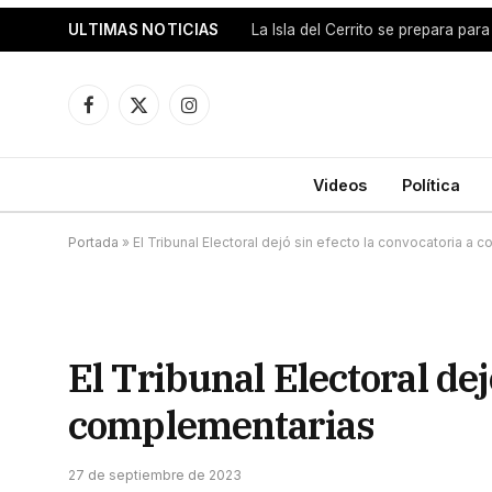
ULTIMAS NOTICIAS
Facebook
X
Instagram
(Twitter)
Videos
Política
Portada
»
El Tribunal Electoral dejó sin efecto la convocatoria a
El Tribunal Electoral dej
complementarias
27 de septiembre de 2023