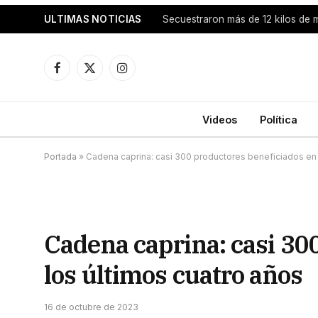
ULTIMAS NOTICIAS
Secuestraron más de 12 kilos de
Facebook
X
Instagram
(Twitter)
Videos
Política
Portada
»
Cadena caprina: casi 300 productores beneficiados en 
Cadena caprina: casi 30
los últimos cuatro años
16 de octubre de 2023