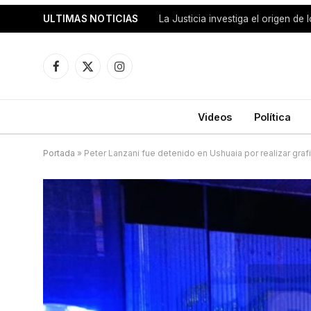
ULTIMAS NOTICIAS
La Justicia investiga el origen de
Facebook
X
Instagram
(Twitter)
Videos
Política
Portada
»
Peter Lanzani fue detenido en Ushuaia por realizar grafit