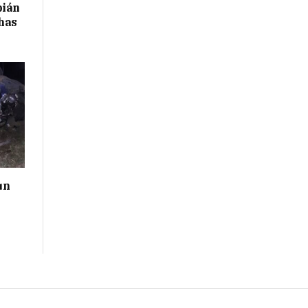
bián
has
un