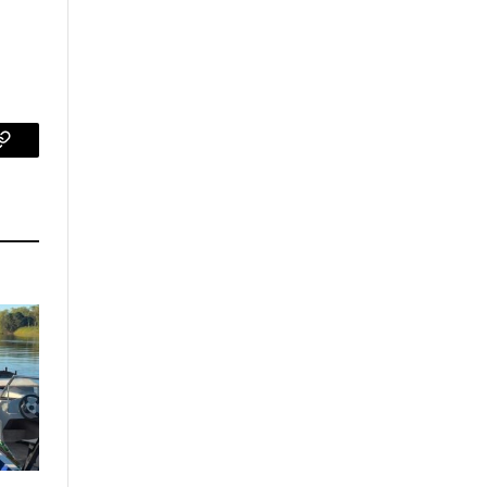
p
Copy
Link