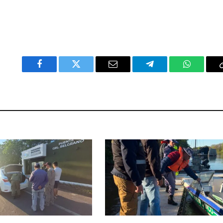
Facebook
Twitter
Email
Telegram
WhatsAp