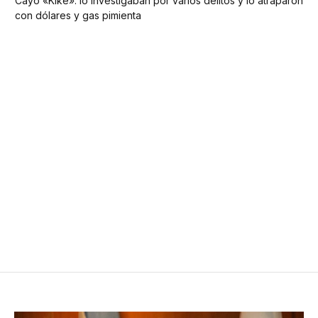
Cayó «Kike»: lo investigaban por varios delitos y lo atraparon
con dólares y gas pimienta