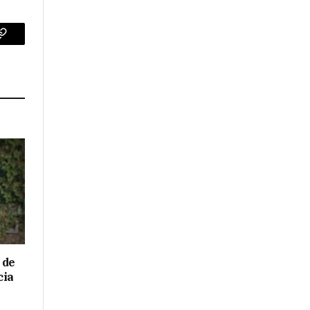
p
Copy
Link
 de
cia