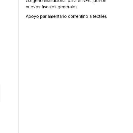
Oxígeno institucional para el NEA: juraron
nuevos fiscales generales
Apoyo parlamentario correntino a textiles