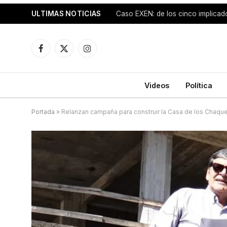
ULTIMAS NOTICIAS
Facebook
X
Instagram
(Twitter)
Videos
Política
Portada
»
Relanzan campaña para construir la Casa de los Chaqu