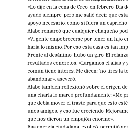
«Lo dije en la cena de Creo, en febrero, Día
ayudó siempre, pero me salió decir que est
apoyo necesario, como si fuera un capricho 
Alabe remarcó que cualquier chaqueño podrí
«Vi gente empobrecerse por tener un hijo enf
haría lo mismo. Por eso esta casa es tan imp
Frente al desánimo, hubo un giro. El rela
resultados concretos. «Largamos el alias y 
común tiene interés. Me dicen: ‘no tires la t
abandonar», aseveró.
Alabe también reflexionó sobre el origen d
una charla lo marcó profundamente: «Me pre
que debía mover el traste para que esto es
unos amigos, y eso fue creciendo. Mejoramos 
que nos dieron un empujón enorme».
Esa energía ciudadana, explicó, permitió ge