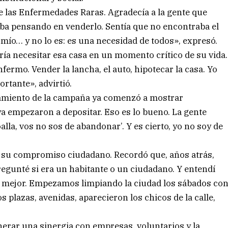
 de las Enfermedades Raras. Agradecía a la gente que
aba pensando en venderlo. Sentía que no encontraba el
mío… y no lo es: es una necesidad de todos», expresó.
a necesitar esa casa en un momento crítico de su vida.
ermo. Vender la lancha, el auto, hipotecar la casa. Yo
ortante», advirtió.
nzamiento de la campaña ya comenzó a mostrar
ya empezaron a depositar. Eso es lo bueno. La gente
oalla, vos no sos de abandonar’. Y es cierto, yo no soy de
e su compromiso ciudadano. Recordó que, años atrás,
gunté si era un habitante o un ciudadano. Y entendí
té mejor. Empezamos limpiando la ciudad los sábados co
plazas, avenidas, aparecieron los chicos de la calle,
nerar una sinergia con empresas, voluntarios y la