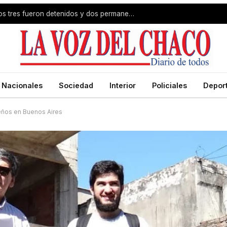
Caso EXEN: de los cinco implicados tres fueron detenidos y dos permanecen fuera del país
Nacionales
Sociedad
Interior
Policiales
Depor
eños en Buenos Aires