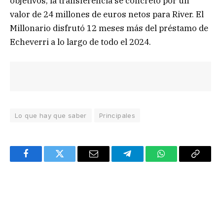
objetivos, la transferencia se concretó por un
valor de 24 millones de euros netos para River. El
Millonario disfrutó 12 meses más del préstamo de
Echeverri a lo largo de todo el 2024.
Lo que hay que saber
Principales
Facebook
Twitter
Email
Telegram
WhatsApp
Copy
Link