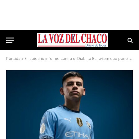
Portada
»
El lapidario informe contra el Diablito Echeverri que pone en duda su futuro en el City: “Nunca va a jugar”