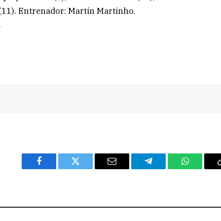
 (11). Entrenador: Martín Martinho.
.
Facebook
Twitter
Email
Telegram
WhatsAp