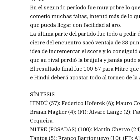
En el segundo período fue muy pobre lo que
cometió muchas faltas, intentó más de lo qu
que pueda llegar con facilidad al aro.
La última parte del partido fue todo a pedir
cierre del encuentro sacó ventaja de 38 punto
idea de incrementar el score y lo consiguió 
que su rival perdió la brújula y jamás pudo a
El resultado final fue 100-57 para Mitre que
e Hindú deberá apostar todo al torneo de la
SÍNTESIS
HINDÚ (57): Federico Hoferek (6); Mauro Cor
Braian Maglier (4); (FI); Álvaro Lange (2); 
Cequeira.
MITRE (POSADAS) (100): Martín Chervo (24);
Tantos (5); Franco Barrionuevo (10); (FI); 