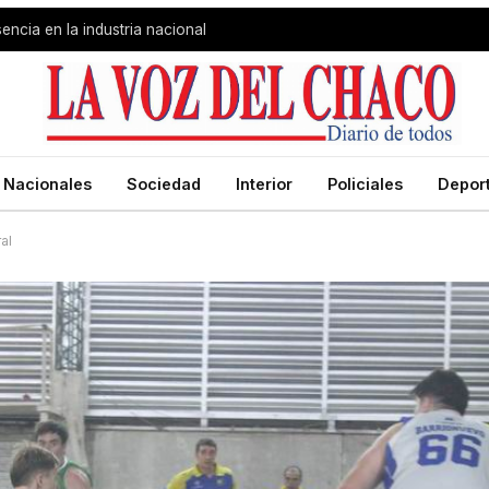
encia en la industria nacional
Nacionales
Sociedad
Interior
Policiales
Depor
al