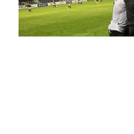
DEPORTES
For Ever sumó su segund
13 de mayo de 2025