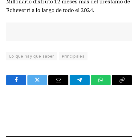
Millonario disfrutó 12 meses más del préstamo de
Echeverri a lo largo de todo el 2024.
Lo que hay que saber
Principales
Facebook
Twitter
Email
Telegram
WhatsApp
Copy
Link