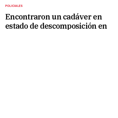
POLICIALES
Encontraron un cadáver en
estado de descomposición en
la ribera del río
17 de mayo de 2025
En la tarde del jueves, un cuerpo sin vida fue