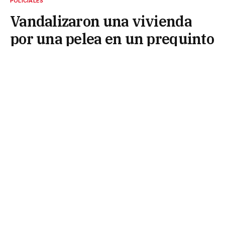
POLICIALES
Vandalizaron una vivienda
por una pelea en un prequinto
18 de mayo de 2025
Sucedió este domingo en Barranqueras. Hay
dos lesionados.