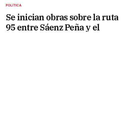
POLÍTICA
Se inician obras sobre la ruta
95 entre Sáenz Peña y el
empalme con la 9
23 de mayo de 2025
El gobernador Leandro Zdero recibió al jefe del