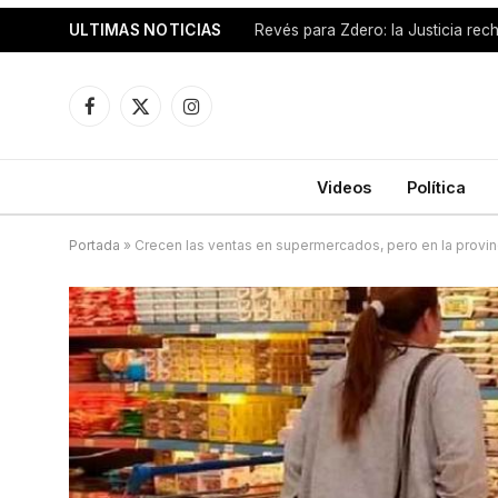
ULTIMAS NOTICIAS
Facebook
X
Instagram
(Twitter)
Videos
Política
Portada
»
Crecen las ventas en supermercados, pero en la provin