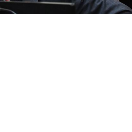
blanqueo tradicional, sino 
 confianza»