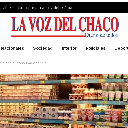
Revés para Zdero: la Justicia rechazó el recurso presentado y deberá pagar el fondo estímulo a trabajadores de Producción
Nacionales
Sociedad
Interior
Policiales
Depor
cia cae el consumo esencial