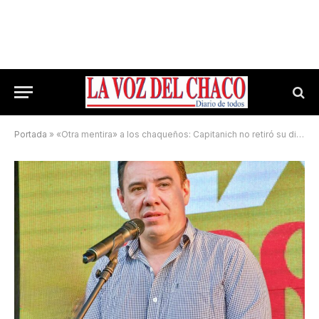
Portada
»
«Otra mentira» a los chaqueños: Capitanich no retiró su diploma para diputado provincial y Resico lo marcó al decir que «seguramente será candidato a senador otra vez”