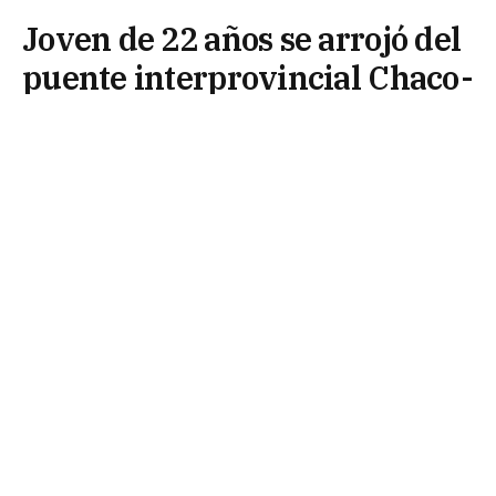
Joven de 22 años se arrojó del
puente interprovincial Chaco-
Corrientes
21 de julio de 2025
Este lunes por la tarde, un joven de 22 años se
arrojó al río Paraná desde el puente General