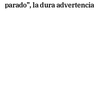
parado”, la dura advertencia
por el rumbo político en
Argentina
15 de agosto de 2025
El jefe del bloque de Unión por la Patria en el
Senado, José Mayans, aseguró hoy que el
presidente Javier Milei “no sabe dónde está