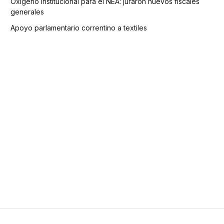
Oxígeno institucional para el NEA: juraron nuevos fiscales
generales
Apoyo parlamentario correntino a textiles