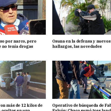
so por narco, pero
Osuna en la defensa y nuevos
e no tenía drogas
hallazgos, las novedades
on más de 12 kilos de
Operativo de búsqueda de Fa
ocultos en una
Falcón: Chaco sumó tres lanc