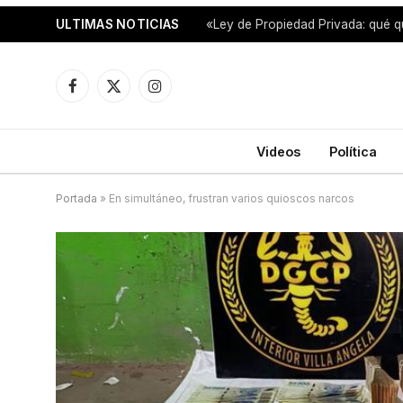
ULTIMAS NOTICIAS
«Ley de Propiedad Privada: qué q
Facebook
X
Instagram
(Twitter)
Videos
Política
Portada
»
En simultáneo, frustran varios quioscos narcos