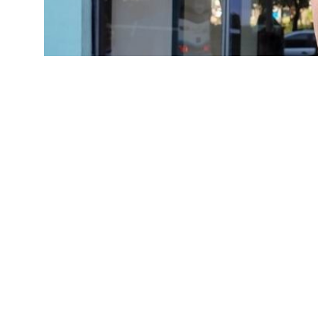
POLICIALES
Siguen recolectando prue
imputación
6 de septiembre de 2025