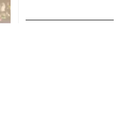
ÚLTIMAS NOTICIAS
POLÍTICA
«Ley de Propiedad Privada: qué
quedó tras el recorte del Senado»
9 de agosto de 2026