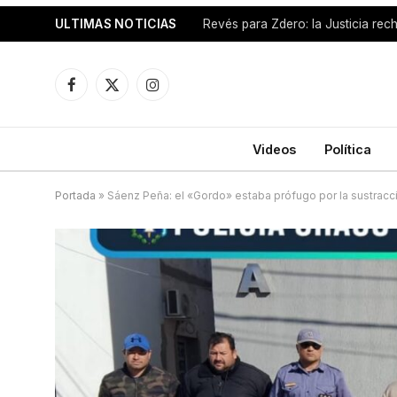
ULTIMAS NOTICIAS
Facebook
X
Instagram
(Twitter)
Videos
Política
Portada
»
Sáenz Peña: el «Gordo» estaba prófugo por la sustracci