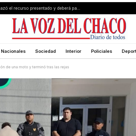
Revés para Zdero: la Justicia rechazó el recurso presentado y deberá pagar el fondo estímulo a trabajadores de Producción
Nacionales
Sociedad
Interior
Policiales
Depor
ón de una moto y terminó tras las rejas