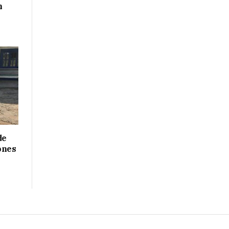
n
de
ones