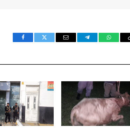
Facebook
Twitter
Email
Telegram
WhatsAp