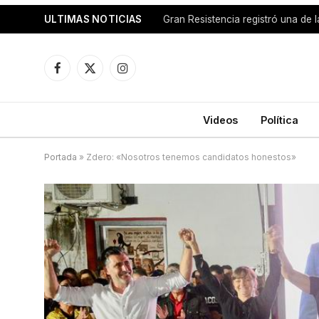
ULTIMAS NOTICIAS
Facebook
X
Instagram
(Twitter)
Videos
Política
Portada
»
Zdero: «Nosotros tenemos candidatos honestos»