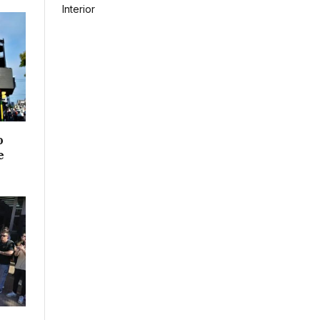
Interior
o
e