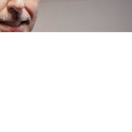
a un cambio real para supera
ales»