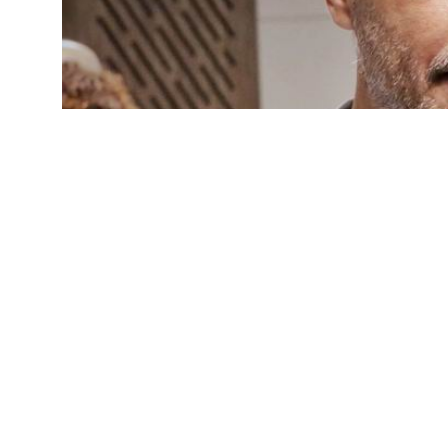
POLÍTICA
Agüero: «El país necesit
los problemas estructur
16 de septiembre de 2025