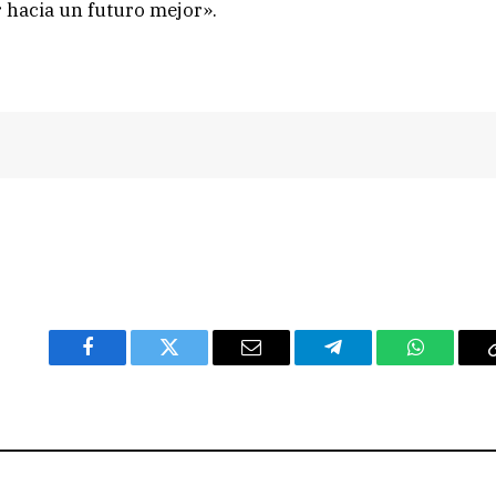
r hacia un futuro mejor».
Facebook
Twitter
Email
Telegram
WhatsAp