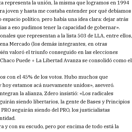
nza representa la unión, la misma que logramos en 1994
era joven y hasta me costaba entender por qué debíamos
pacio político, pero había una idea clara: dejar atrás
cias a eso pudimos tener la capacidad de gobernar».
nales que representan a la lista 503 de LLA, entre ellos
ena Mercado (los demás integrantes, en otras
bién valoró el triunfo conseguido en las elecciones
za Chaco Puede + La Libertad Avanza se consolidó como el
s con el 45% de los votos. Hubo muchos que
, y hoy estamos acá nuevamente unidos», aseveró.
integran la alianza, Zdero insistió: «Los radicales
guirán siendo libertarios, la gente de Bases y Principios
 PRO seguirán siendo del PRO, los justicialistas
ntidad.
a y con su escudo, pero por encima de todo está la