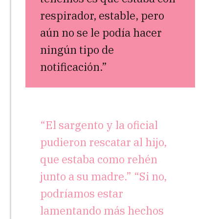
respirador, estable, pero
aún no se le podía hacer
ningún tipo de
notificación.”
“El sargento y la oficial
pudieron rescatar al hijo,
que estaba como rehén
junto a su madre.” “Si no,
podríamos estar
lamentando más hechos