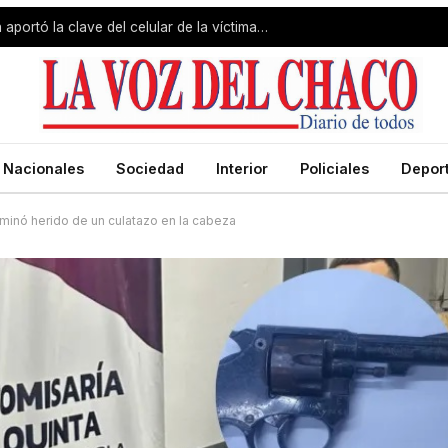
Caso Álvarez Guardia: la imputada aportó la clave del celular de la víctima y volvió a la Comisaría
Nacionales
Sociedad
Interior
Policiales
Depor
minó herido de un culatazo en la cabeza