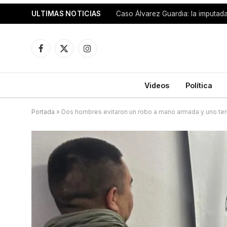
ULTIMAS NOTICIAS
Facebook
X
Instagram
(Twitter)
Videos
Política
Portada
»
Dos hombres evitaron un robo a mano armada y uno ter