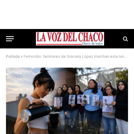
Portada
»
Femicidio: familiares de Graciela López marchan este lunes para reclamar justricia