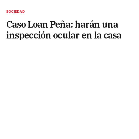
SOCIEDAD
Caso Loan Peña: harán una
inspección ocular en la casa
de la abuela Catalina
16 de mayo de 2026
A casi un año de la desaparición de Loan Danilo