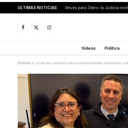
ULTIMAS NOTICIAS
Facebook
X
Instagram
(Twitter)
Videos
Política
Portada
»
La Uncaus debatió junto a universidades nacionales sobr