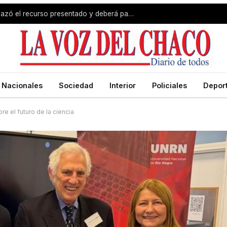
Revés para Zdero: la Justicia rechazó el recurso presentado y deberá pagar el fondo estímulo a trabajadores de Producción
Nacionales
Sociedad
Interior
Policiales
Depor
e el futuro de la ciencia