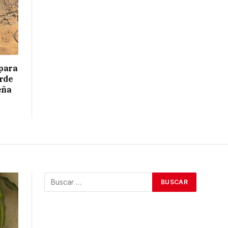
epara
arde
eña