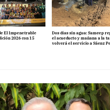
de El Impenetrable
Dos días sin agua: Sameep r
dición 2026 con 15
el acueducto y mañana a la t
volverá el servicio a Sáenz P