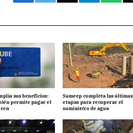
Facebook
Twitter
Email
Telegram
WhatsAp
plía sus beneficios:
Sameep completa las últimas
ién permite pagar el
etapas para recuperar el
tren
suministro de agua