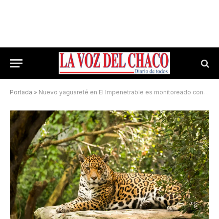
Portada
»
Nuevo yaguareté en El Impenetrable es monitoreado con un collar