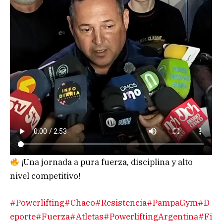
¡Una jornada a pura fuerza, disciplina y alto
nivel competitivo!
#Powerlifting
#Chaco
#Resistencia
#PampaGym
#D
eporte
#Fuerza
#Atletas
#PowerliftingArgentina
#Fi