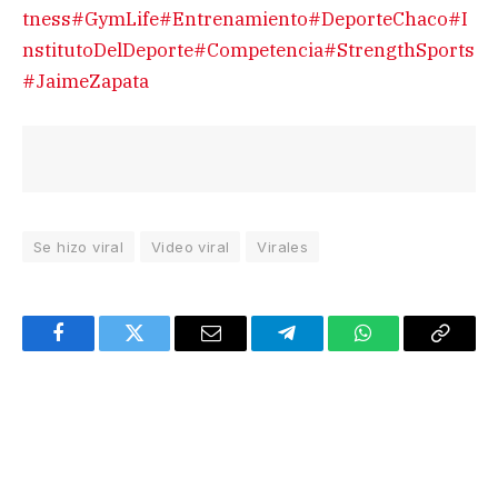
tness
#GymLife
#Entrenamiento
#DeporteChaco
#I
nstitutoDelDeporte
#Competencia
#StrengthSports
#JaimeZapata
Se hizo viral
Video viral
Virales
Facebook
Twitter
Email
Telegram
WhatsApp
Copy
Link