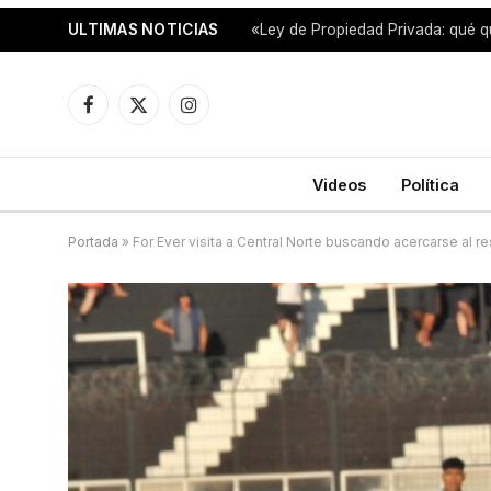
ULTIMAS NOTICIAS
«Ley de Propiedad Privada: qué q
Facebook
X
Instagram
(Twitter)
Videos
Política
Portada
»
For Ever visita a Central Norte buscando acercarse al r