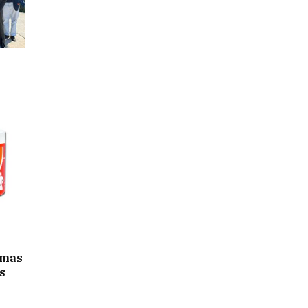
a
emas
s