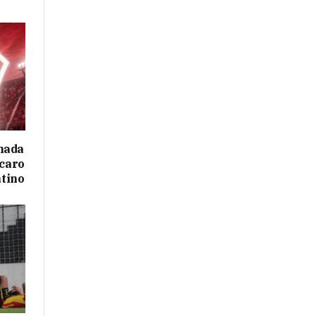
mada
 caro
ntino