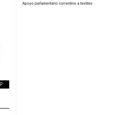
Apoyo parlamentario correntino a textiles
p
Copy
Link