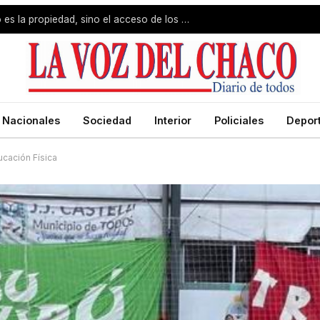
Jorge Capitanich: «El problema no es la propiedad, sino el acceso de los pobres»
Nacionales
Sociedad
Interior
Policiales
Depor
ucación Física