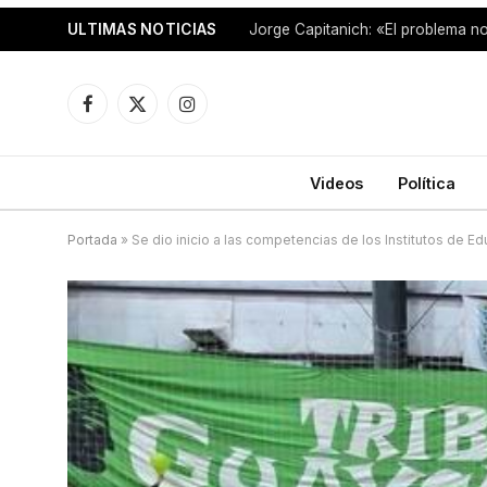
ULTIMAS NOTICIAS
Facebook
X
Instagram
(Twitter)
Videos
Política
Portada
»
Se dio inicio a las competencias de los Institutos de Ed