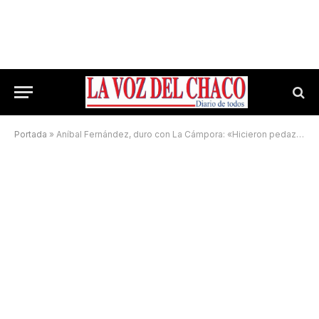
Portada
»
Aníbal Fernández, duro con La Cámpora: «Hicieron pedazos la herramienta electoral»