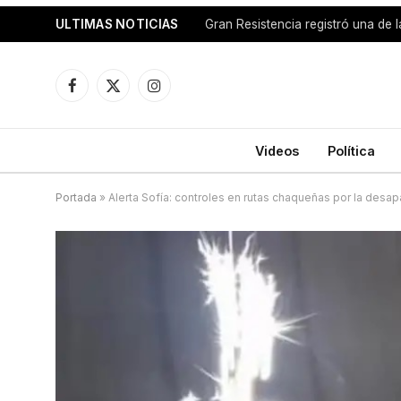
ULTIMAS NOTICIAS
Facebook
X
Instagram
(Twitter)
Videos
Política
Portada
»
Alerta Sofía: controles en rutas chaqueñas por la des