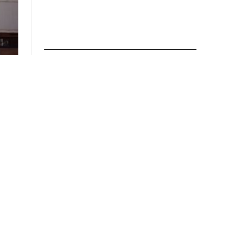
ÚLTIMAS NOTICIAS
POLICIALES
Hallaron sin vida al hombre que se
arrojó anoche del puente Chaco-
Corrientes
5 de agosto de 2026