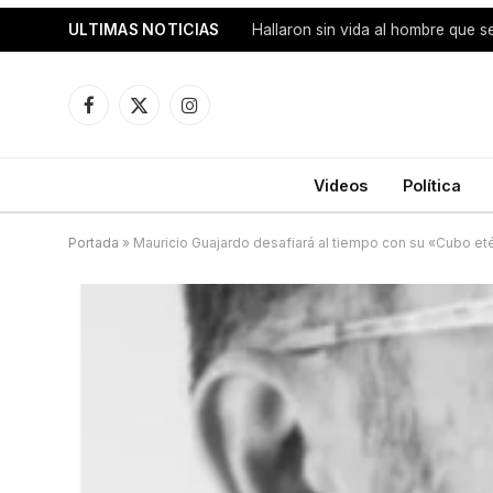
ULTIMAS NOTICIAS
Facebook
X
Instagram
(Twitter)
Videos
Política
Portada
»
Mauricio Guajardo desafiará al tiempo con su «Cubo eté