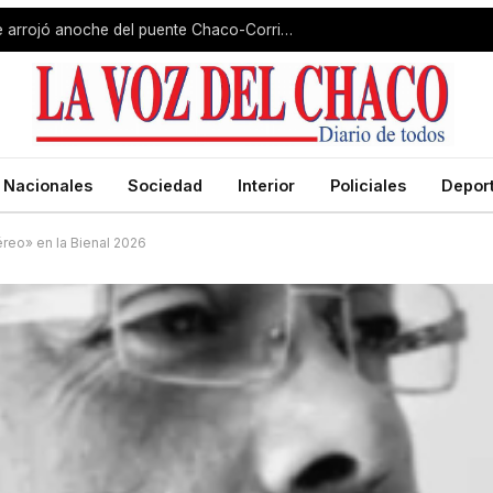
Hallaron sin vida al hombre que se arrojó anoche del puente Chaco-Corrientes
Nacionales
Sociedad
Interior
Policiales
Depor
reo» en la Bienal 2026