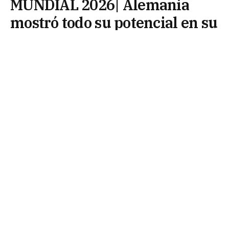
MUNDIAL 2026| Alemania
mostró todo su potencial en su
debut: goleó 7-1 a Curazao
14 de junio de 2026
Tras quedar afuera en primera fase en dos
Copas consecutivas, el elenco teutón inició su
camino en el grupo E con un abultado triunfo