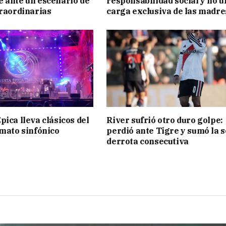
 ante un escenario de
responsabilidad social y no u
traordinarias
carga exclusiva de las madre
pica lleva clásicos del
River sufrió otro duro golpe:
rmato sinfónico
perdió ante Tigre y sumó la 
derrota consecutiva