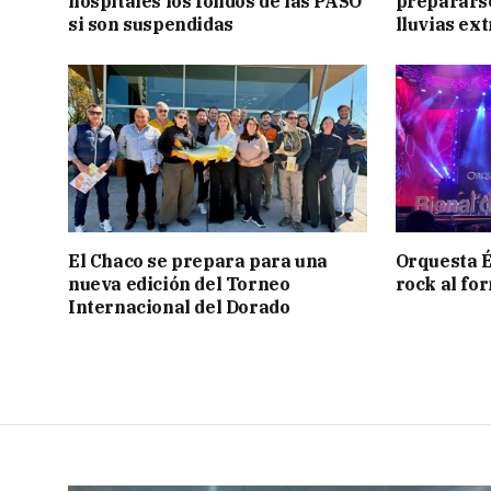
hospitales los fondos de las PASO
prepararse
si son suspendidas
lluvias ex
El Chaco se prepara para una
Orquesta É
nueva edición del Torneo
rock al fo
Internacional del Dorado