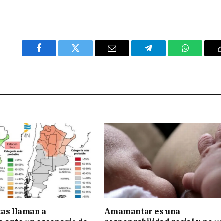
Facebook
Twitter
Email
Telegram
WhatsAp
tas llaman a
Amamantar es una