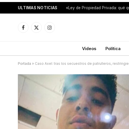
ULTIMAS NOTICIAS
«Ley de Propiedad Privada: qué q
Facebook
X
Instagram
(Twitter)
Videos
Política
Portada
»
Caso Axel: tras los secuestros de patrulleros, restringie