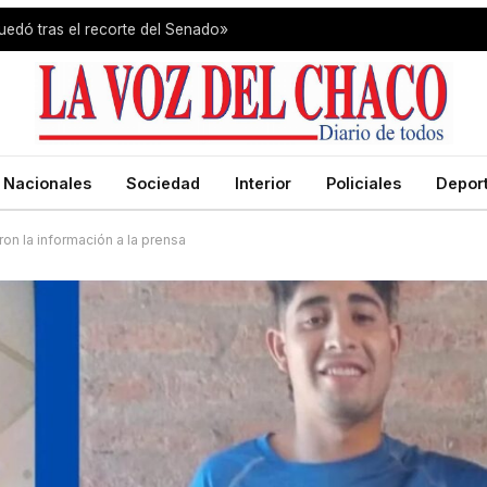
uedó tras el recorte del Senado»
Nacionales
Sociedad
Interior
Policiales
Depor
ron la información a la prensa