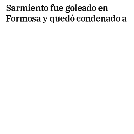
Sarmiento fue goleado en
Formosa y quedó condenado a
la Reválida“
22 de junio de 2026
Sarmiento volvió a tener una actuación para el
olvido y cayó por 3 a 0 ante San Martín en