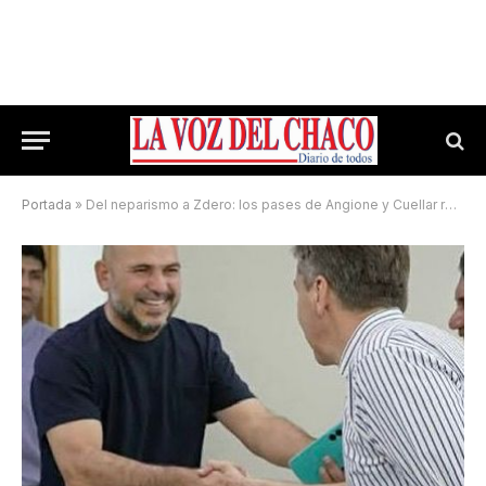
Portada
»
Del neparismo a Zdero: los pases de Angione y Cuellar reabren el debate sobre la coherencia política en Chaco