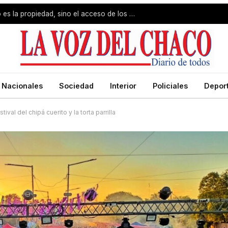
Jorge Capitanich: «El problema no es la propiedad, sino el acceso de los pobres»
Nacionales
Sociedad
Interior
Policiales
Depor
val del chipá cuerito y la torta parrilla