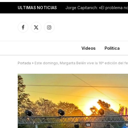
ULTIMAS NOTICIAS
Facebook
X
Instagram
(Twitter)
Videos
Política
Portada
»
Este domingo, Margarita Belén vive la 16ª edición del festi