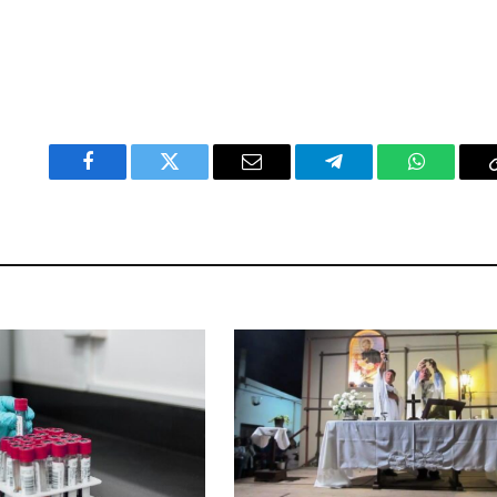
Facebook
Twitter
Email
Telegram
WhatsAp