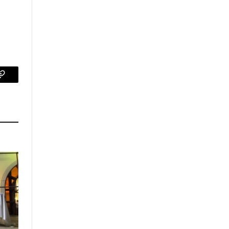
p
Copy
Link