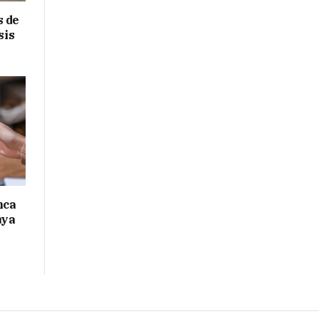
s de
sis
nca
uya