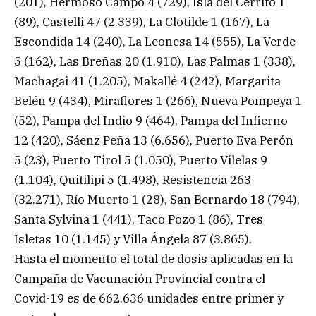
(201), Hermoso Campo 4 (729), Isla del Cerrito 1
(89), Castelli 47 (2.339), La Clotilde 1 (167), La
Escondida 14 (240), La Leonesa 14 (555), La Verde
5 (162), Las Breñas 20 (1.910), Las Palmas 1 (338),
Machagai 41 (1.205), Makallé 4 (242), Margarita
Belén 9 (434), Miraflores 1 (266), Nueva Pompeya 1
(52), Pampa del Indio 9 (464), Pampa del Infierno
12 (420), Sáenz Peña 13 (6.656), Puerto Eva Perón
5 (23), Puerto Tirol 5 (1.050), Puerto Vilelas 9
(1.104), Quitilipi 5 (1.498), Resistencia 263
(32.271), Río Muerto 1 (28), San Bernardo 18 (794),
Santa Sylvina 1 (441), Taco Pozo 1 (86), Tres
Isletas 10 (1.145) y Villa Ángela 87 (3.865).
Hasta el momento el total de dosis aplicadas en la
Campaña de Vacunación Provincial contra el
Covid-19 es de 662.636 unidades entre primer y