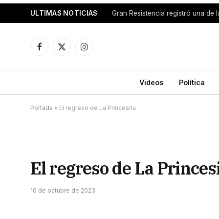
ULTIMAS NOTICIAS
Facebook
X
Instagram
(Twitter)
Videos
Política
Portada
»
El regreso de La Princesita
El regreso de La Princes
10 de octubre de 2023