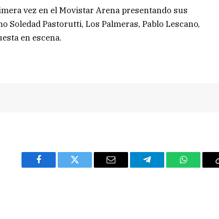
rimera vez en el Movistar Arena presentando sus
omo Soledad Pastorutti, Los Palmeras, Pablo Lescano,
esta en escena.
Facebook
Twitter
Email
Telegram
WhatsAp