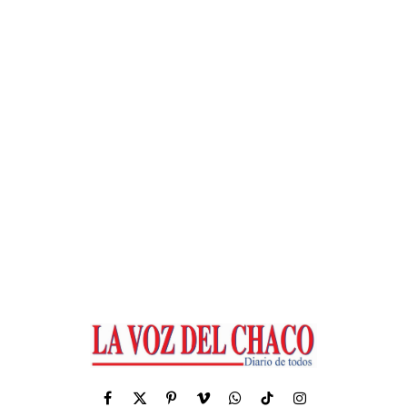
Facebook
X
Pinterest
Vimeo
WhatsApp
TikTok
Instagram