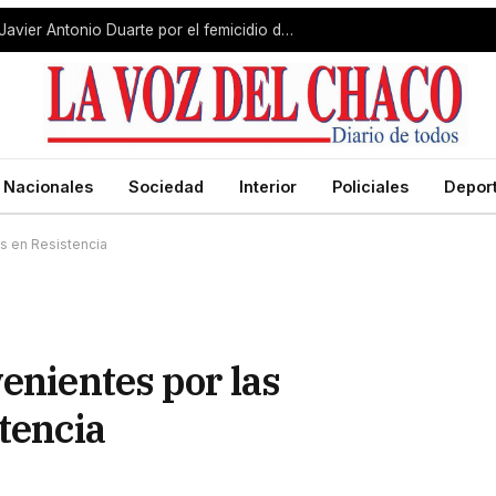
Condenaron a prisión perpetua a Javier Antonio Duarte por el femicidio de Erika Fernández
Nacionales
Sociedad
Interior
Policiales
Depor
es en Resistencia
enientes por las
tencia