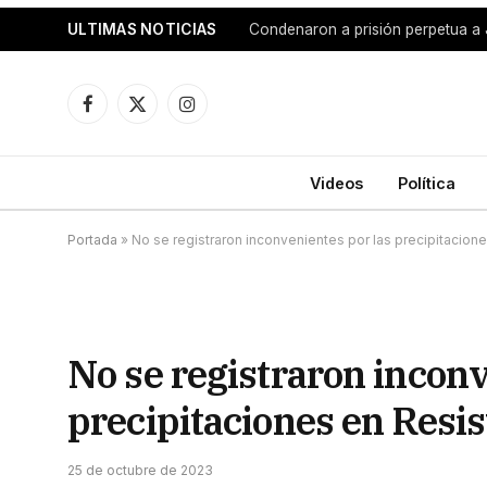
ULTIMAS NOTICIAS
Facebook
X
Instagram
(Twitter)
Videos
Política
Portada
»
No se registraron inconvenientes por las precipitacion
No se registraron inconv
precipitaciones en Resis
25 de octubre de 2023